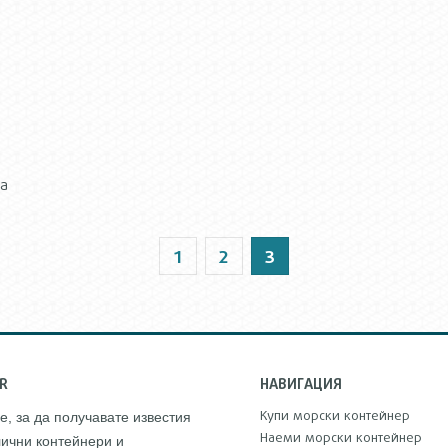
за
1
2
3
R
НАВИГАЦИЯ
Купи морски контейнер
е, за да получавате известия
Наеми морски контейнер
лични контейнери и