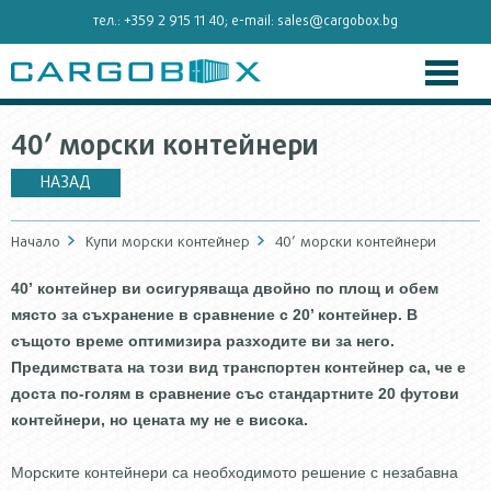
тел.:
+359 2 915 11 40
; e-mail:
sales@cargobox.bg
40’ морски контейнери
НАЗАД
Начало
Купи морски контейнер
40’ морски контейнери
40’ контейнер ви осигуряваща двойно по площ и обем
място за съхранение в сравнение с 20’ контейнер. В
същото време оптимизира разходите ви за него.
Предимствата на този вид транспортен контейнер са, че е
доста по-голям в сравнение със стандартните 20 футови
контейнери, но цената му не е висока.
Морските контейнери са необходимото решение с незабавна