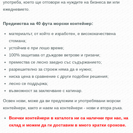
употреба, което ще отговори на нуждите на бизнеса ви или
ежедневието.
Предимства на 40 фута морски контейнер:
материалът, от който е изработен, е висококачествена
стомана;
устойчив е при лошо време;
100% защитава от дъждове ветрове и гризачи;
премества се лесно заедно със съдържанието;
разрешително за строеж няма да е нужно;
ниска цена в сравнение с други подобни решения;
лесно се поддържа;
възможност за заключване с катинар.
Освен нови, може да ви предложим и употребявани морски
контейнери, както и наем на контейнери - нови и втора ръка.
Всички контейнери в
каталога
ни са налични при нас, на
склад и можем да ги доставим в много кратки срокове.