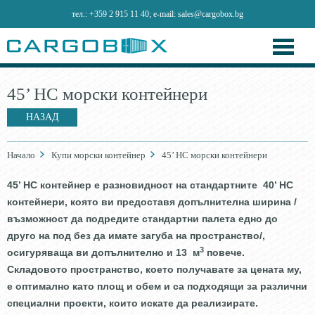
тел.:
+359 2 915 11 40
; e-mail:
sales@cargobox.bg
45’ HC морски контейнери
НАЗАД
Начало
Купи морски контейнер
45’ HC морски контейнери
45’ HC контейнер е разновидност на стандартните 40’ HC
контейнери, която ви предоставя допълнителна ширина /
възможност да подредите стандартни палета едно до
друго на под без да имате загуба на пространство/,
3
осигуряваща ви допълнително и 13 м
повече.
Складовото пространство, което получавате за цената му,
е оптимално като площ и обем и са подходящи за различни
специални проекти, които искате да реализирате.