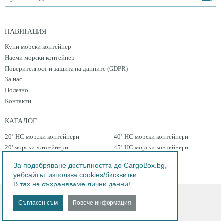
НАВИГАЦИЯ
Купи морски контейнер
Наеми морски контейнер
Поверителност и защита на данните (GDPR)
За нас
Полезно
Контакти
КАТАЛОГ
20’ HC морски контейнери
40’ HC морски контейнери
20' морски контейнери
45’ HC морски контейнери
40’ морски контейнери
За подобряване достъпността до CargoBox.bg,
уебсайтът използва cookies/бисквитки.
В тях не съхраняваме лични данни!
©2026 CargoBox.bg. Всички права запазени!
Съгласен съм
Повече информация
Дизайн и разработка от