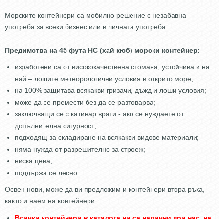
Морските контейнери са мобилно решение с незабавна
употреба за всеки бизнес или в личната употреба.
Предимства на 45 фута HC (хай кюб) морски контейнер:
изработени са от висококачествена стомана, устойчива и на
най – лошите метеорологични условия в открито море;
на 100% защитава всякакви гризачи, дъжд и лоши условия;
може да се премести без да се разтоварва;
заключващи се с катинар врати - ако се нуждаете от
допълнителна сигурност;
подходящ за складиране на всякакви видове материали;
няма нужда от разрешително за строеж;
ниска цена;
поддържа се лесно.
Освен нови, може да ви предложим и контейнери втора ръка,
както и наем на контейнери.
Всички контейнери в
каталога
ни са налични при нас, на